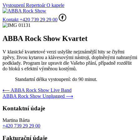
Vystoupení
Repertoár
O kapele
Kontakt
+420 739 29 29 00
ABBA Rock Show Kvartet
V klasické kvartetové verzi uslyšíte nejznámější hity se čtyřmi
zpěvy, živou kytarou a klávesovými nástroji, doplněnými nahranými
podklady. Program lze upravit dle Vašeho přání, případně rozdělit
do bloků s efektní výměnou kostýmů.
Standartní délka vystoupení: do 90 minut.
⟵
ABBA Rock Show Live Band
ABBA Rock Show Unplugged
⟶
Kontaktní údaje
Martina Bárta
+420 739 29 29 00
Fakturační údaje